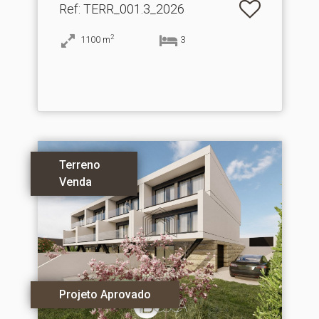
Ref
: TERR_001.3_2026
2
1100
m
3
Terreno
Venda
Projeto Aprovado