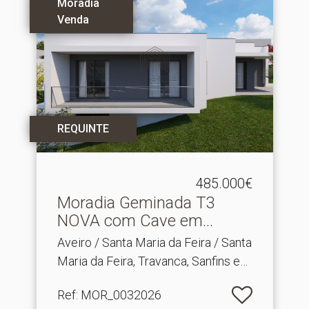
Moradia
Venda
REQUINTE
485.000€
Moradia Geminada T3
NOVA com Cave em
Travanca.​..
Aveiro / Santa Maria da Feira / Santa
Maria da Feira, Travanca, Sanfins e
Espargo
Ref
: MOR_0032026