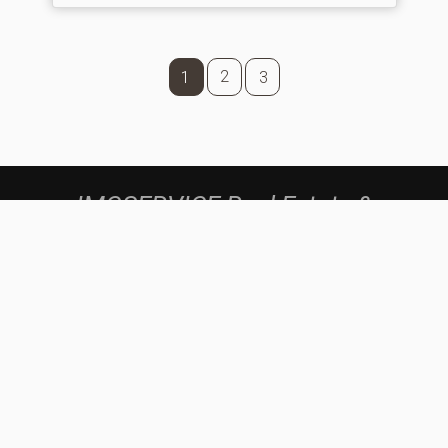
2
1
3
IMOSERVICE Real Estate &
Investments
NEXTORIGIN, UNIPESSOAL LDA
AMI: 17910
Rua 25, S/N
4500-278
Aveiro
geral@imoservice.pt
939023486
(Chamada para a rede fixa nacional)