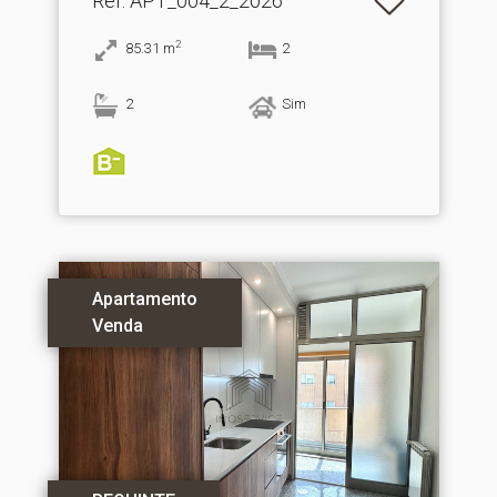
Ref
: APT_004_2_2026
2
85.31
m
2
2
Sim
Apartamento
Venda