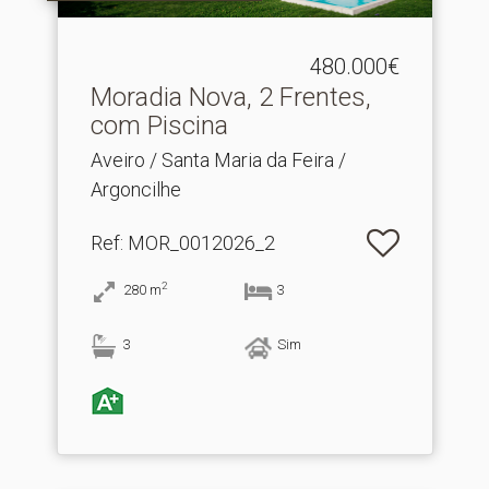
480.000€
Moradia Nova, 2 Frentes,
com Piscina
Aveiro / Santa Maria da Feira /
Argoncilhe
Ref
: MOR_0012026_2
2
280
m
3
3
Sim