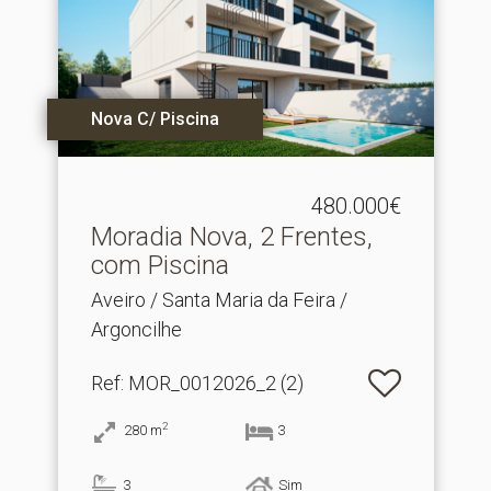
Nova C/ Piscina
480.000€
Moradia Nova, 2 Frentes,
com Piscina
Aveiro / Santa Maria da Feira /
Argoncilhe
Ref
: MOR_0012026_2 (2)
2
280
m
3
3
Sim