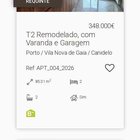
REQUINTE
348.000€
T2 Remodelado, com
Varanda e Garagem
Porto / Vila Nova de Gaia / Canidelo
Ref
: APT_004_2026
2
85.31
m
2
2
Sim