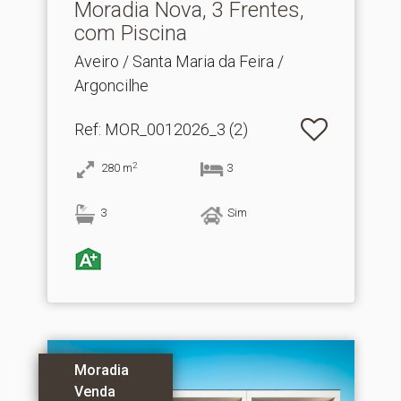
Moradia Nova, 3 Frentes,
com Piscina
Aveiro / Santa Maria da Feira /
Argoncilhe
Ref
: MOR_0012026_3 (2)
2
280
m
3
3
Sim
Moradia
Venda