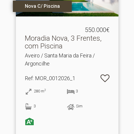
Nova C/ Piscina
550.000€
Moradia Nova, 3 Frentes,
com Piscina
Aveiro / Santa Maria da Feira /
Argoncilhe
Ref
: MOR_0012026_1
2
280
m
3
3
Sim