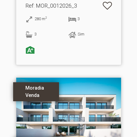
Ref
: MOR_0012026_3
2
280
m
3
3
Sim
Moradia
Venda