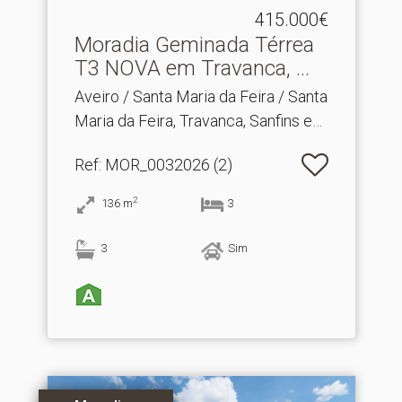
415.000€
Moradia Geminada Térrea
T3 NOVA em Travanca, .​..
Aveiro / Santa Maria da Feira / Santa
Maria da Feira, Travanca, Sanfins e
Espargo
Ref
: MOR_0032026 (2)
2
136
m
3
3
Sim