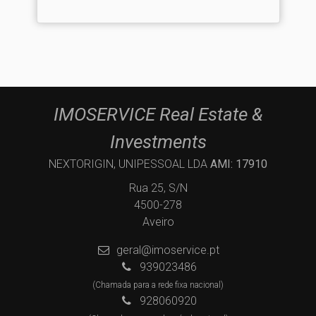
IMOSERVICE Real Estate &
Investments
NEXTORIGIN, UNIPESSOAL LDA
AMI: 17910
Rua 25, S/N
4500-278
Aveiro
geral@imoservice.pt
939023486
(Chamada para a rede fixa nacional)
928060920