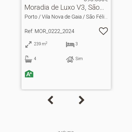
Moradia de Luxo V3, São
Félix da Marinha, Vil.​..
Porto / Vila Nova de Gaia / São Félix
da Marinha
Ref
: MOR_0222_2024
2
239
m
3
4
Sim