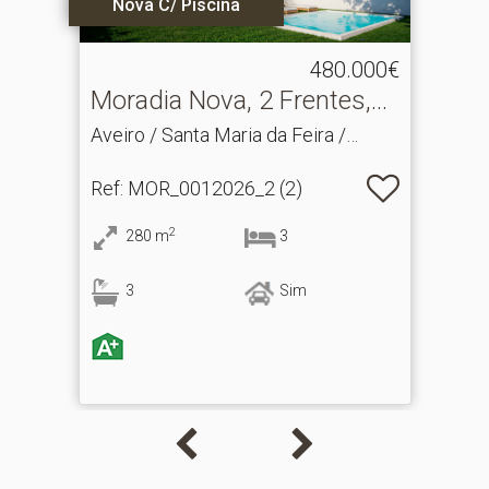
Nova C/ Piscina
480.000€
Moradia Nova, 2 Frentes,
com Piscina
Aveiro / Santa Maria da Feira /
Argoncilhe
Ref
: MOR_0012026_2 (2)
2
280
m
3
3
Sim