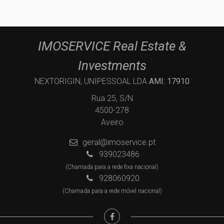
IMOSERVICE Real Estate &
Investments
NEXTORIGIN, UNIPESSOAL LDA
AMI: 17910
Rua 25, S/N
4500-278
Aveiro
geral@imoservice.pt
939023486
(Chamada para a rede fixa nacional)
928060920
(Chamada para a rede móvel nacional)