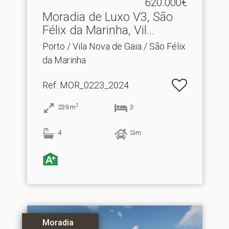
620.000€
Moradia de Luxo V3, São
Félix da Marinha, Vil.​..
Porto / Vila Nova de Gaia / São Félix
da Marinha
Ref
: MOR_0223_2024
2
239
m
3
4
Sim
Moradia