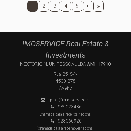
2
3
4
5
1
IMOSERVICE Real Estate &
Investments
NEXTORIGIN, UNIPESSOAL LDA
AMI: 17910
Rua 25, S/N
4500-278
Aveiro
geral@imoservice.pt
939023486
(Chamada para a rede fixa nacional)
928060920
(Chamada para a rede móvel nacional)