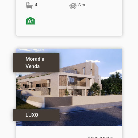
4
Sim
Moradia
Venda
LUXO