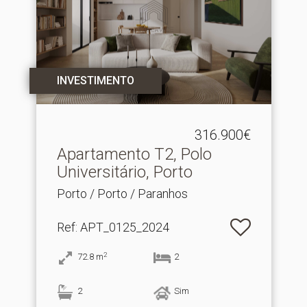
INVESTIMENTO
316.900€
Apartamento T2, Polo
Universitário, Porto
Porto / Porto / Paranhos
Ref
: APT_0125_2024
2
72.8
m
2
2
Sim