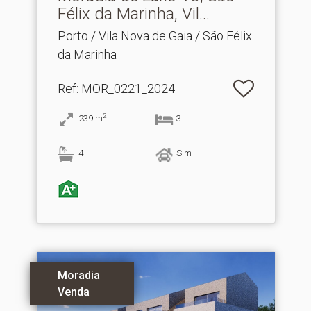
Félix da Marinha, Vil.​..
Porto / Vila Nova de Gaia / São Félix
da Marinha
Ref
: MOR_0221_2024
2
239
m
3
4
Sim
Moradia
Venda