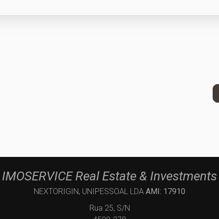
IMOSERVICE Real Estate & Investments
NEXTORIGIN, UNIPESSOAL LDA
AMI: 17910
Rua 25, S/N