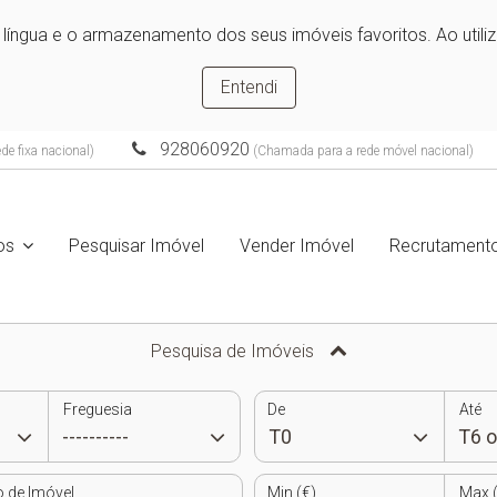
e língua e o armazenamento dos seus imóveis favoritos. Ao utili
Entendi
928060920
e fixa nacional)
(Chamada para a rede móvel nacional)
ços
Pesquisar Imóvel
Vender Imóvel
Recrutament
Pesquisa de Imóveis
Freguesia
De
Até
o de Imóvel
Min (€)
Max (