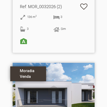
Espargo
Ref
: MOR_0032026 (2)
2
136
m
3
3
Sim
Moradia
Venda