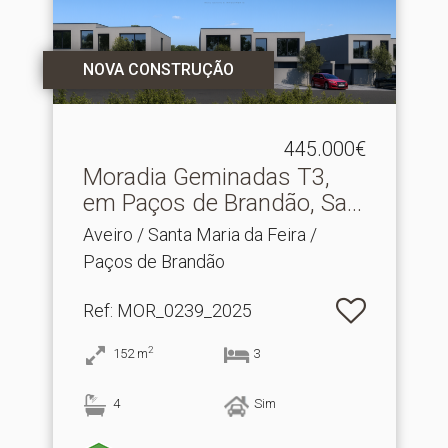
NOVA CONSTRUÇÃO
445.000€
Moradia Geminadas T3,
em Paços de Brandão, Sa.​..
Aveiro / Santa Maria da Feira /
Paços de Brandão
Ref
: MOR_0239_2025
2
152
m
3
4
Sim