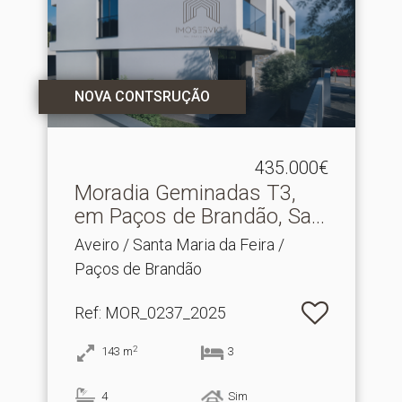
NOVA CONTSRUÇÃO
435.000€
Moradia Geminadas T3,
em Paços de Brandão, Sa.​..
Aveiro / Santa Maria da Feira /
Paços de Brandão
Ref
: MOR_0237_2025
2
143
m
3
4
Sim