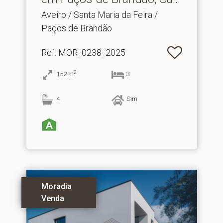
Aveiro / Santa Maria da Feira /
Paços de Brandão
Ref
: MOR_0238_2025
2
152
m
3
4
Sim
Moradia
Venda