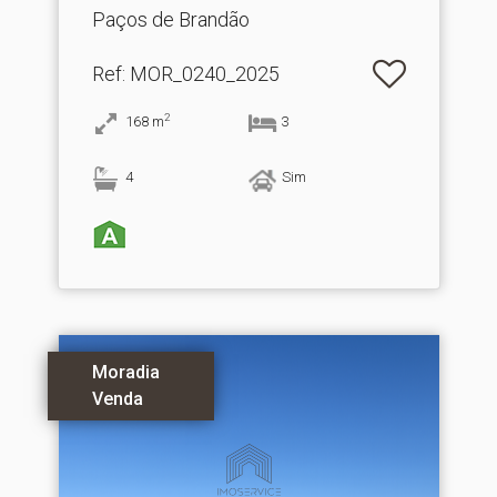
Paços de Brandão
Ref
: MOR_0240_2025
2
168
m
3
4
Sim
Moradia
Venda