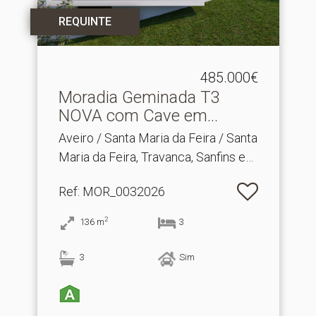
REQUINTE
485.000€
Moradia Geminada T3
NOVA com Cave em
Travanca.​..
Aveiro / Santa Maria da Feira / Santa
Maria da Feira, Travanca, Sanfins e
Espargo
Ref
: MOR_0032026
2
136
m
3
3
Sim