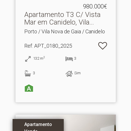
980.000€
Apartamento T3 C/ Vista
Mar em Canidelo, Vila.​..
Porto / Vila Nova de Gaia / Canidelo
Ref
: APT_0180_2025
2
132
m
3
3
Sim
Apartamento