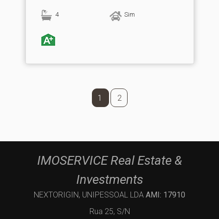
4
Sim
1
2
IMOSERVICE Real Estate &
Investments
NEXTORIGIN, UNIPESSOAL LDA
AMI: 17910
Rua 25, S/N