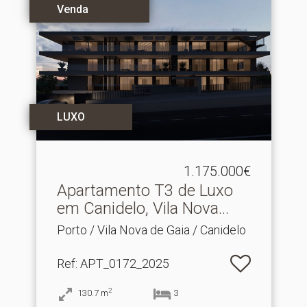
Venda
LUXO
1.175.000€
Apartamento T3 de Luxo
em Canidelo, Vila Nova.​..
Porto / Vila Nova de Gaia / Canidelo
Ref
: APT_0172_2025
2
130.7
m
3