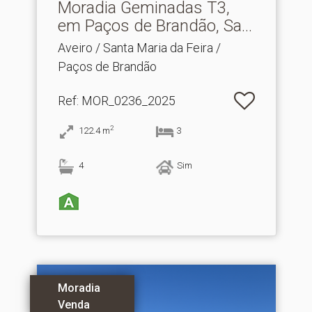
Moradia Geminadas T3,
em Paços de Brandão, Sa.​..
Aveiro / Santa Maria da Feira /
Paços de Brandão
Ref
: MOR_0236_2025
2
122.4
m
3
4
Sim
Moradia
Venda