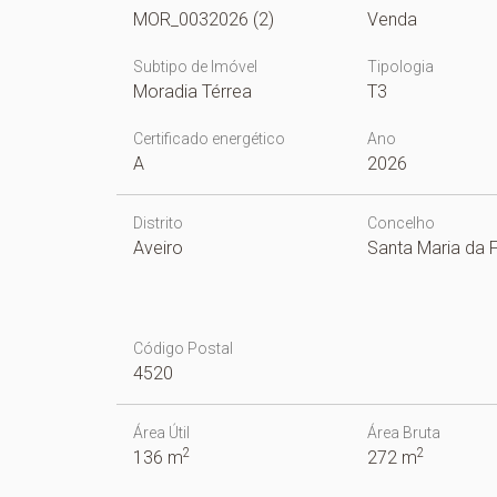
MOR_0032026 (2)
Venda
Subtipo de Imóvel
Tipologia
Moradia Térrea
T3
Certificado energético
Ano
A
2026
Distrito
Concelho
Aveiro
Santa Maria da F
Código Postal
4520
Área Útil
Área Bruta
2
2
136 m
272 m