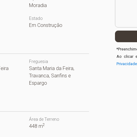
Moradia
Estado
Em Construção
*
Preenchime
Ao clicar 
Freguesia
Privacidad
eira
Santa Maria da Feira,
Travanca, Sanfins e
Espargo
Área de Terreno
2
448 m