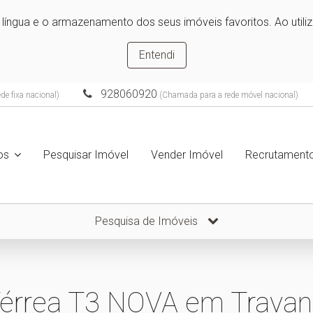
e língua e o armazenamento dos seus imóveis favoritos. Ao utili
Entendi
928060920
e fixa nacional)
(Chamada para a rede móvel nacional)
ços
Pesquisar Imóvel
Vender Imóvel
Recrutament
Pesquisa de Imóveis
érrea T3 NOVA em Travanc