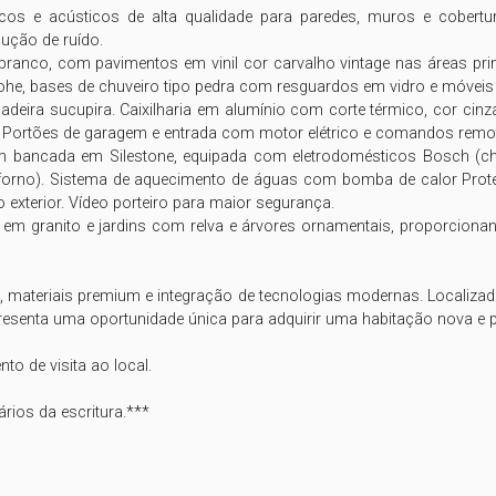
micos e acústicos de alta qualidade para paredes, muros e cobertu
ção de ruído.

de branco, com pavimentos em vinil cor carvalho vintage nas áreas pr
ohe, bases de chuveiro tipo pedra com resguardos em vidro e móvei
madeira sucupira. Caixilharia em alumínio com corte térmico, cor cinz
. Portões de garagem e entrada com motor elétrico e comandos remot
m bancada em Silestone, equipada com eletrodomésticos Bosch (cha
 forno). Sistema de aquecimento de águas com bomba de calor Proteu
xterior. Vídeo porteiro para maior segurança.

s em granito e jardins com relva e árvores ornamentais, proporciona
, materiais premium e integração de tecnologias modernas. Localizad
presenta uma oportunidade única para adquirir uma habitação nova e pe
 de visita ao local.

ios da escritura.***
