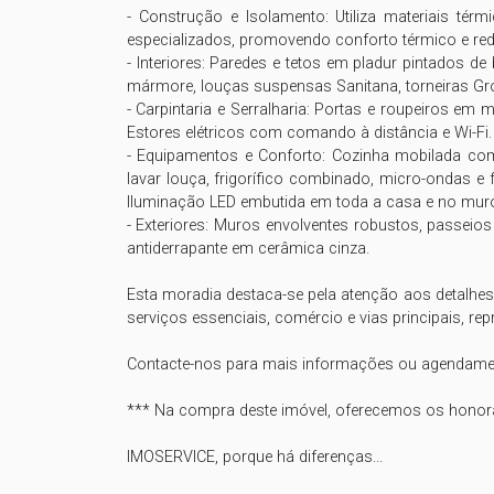
- Construção e Isolamento: Utiliza materiais tér
especializados, promovendo conforto térmico e redu
- Interiores: Paredes e tetos em pladur pintados 
mármore, louças suspensas Sanitana, torneiras Gr
- Carpintaria e Serralharia: Portas e roupeiros em 
Estores elétricos com comando à distância e Wi-Fi
- Equipamentos e Conforto: Cozinha mobilada co
lavar louça, frigorífico combinado, micro-ondas e
Iluminação LED embutida em toda a casa e no muro e
- Exteriores: Muros envolventes robustos, passeio
antiderrapante em cerâmica cinza.

Esta moradia destaca-se pela atenção aos detalhes
serviços essenciais, comércio e vias principais, re
Contacte-nos para mais informações ou agendamento
*** Na compra deste imóvel, oferecemos os honorár
IMOSERVICE, porque há diferenças...