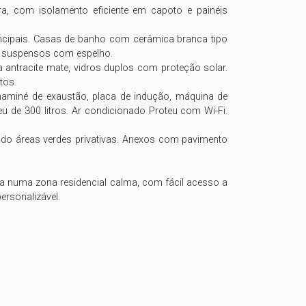
ra, com isolamento eficiente em capoto e painéis 
incipais. Casas de banho com cerâmica branca tipo 
s suspensos com espelho.

a antracite mate, vidros duplos com proteção solar. 
os.

miné de exaustão, placa de indução, máquina de 
 de 300 litros. Ar condicionado Proteu com Wi-Fi. 
ndo áreas verdes privativas. Anexos com pavimento 
a numa zona residencial calma, com fácil acesso a 
rsonalizável.
