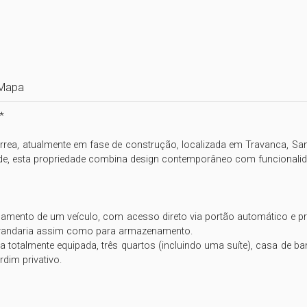
Mapa


rea, atualmente em fase de construção, localizada em Travanca, Santa
ade, esta propriedade combina design contemporâneo com funcionalida
mento de um veículo, com acesso direto via portão automático e pré-
avandaria assim como para armazenamento.

ha totalmente equipada, três quartos (incluindo uma suíte), casa de ban
dim privativo.
